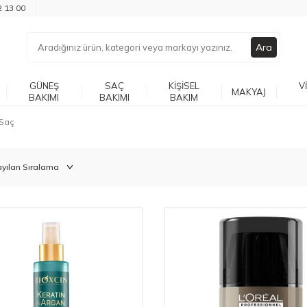
2 13 00
Ara
GÜNEŞ
SAÇ
KIŞISEL
V
MAKYAJ
BAKIMI
BAKIMI
BAKIM
 Saç