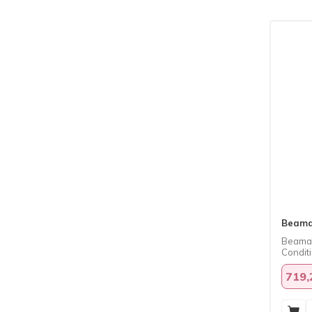
Beama
Beamar
Condit
719,