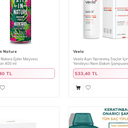
In Nature
Veela
n Nature Ejder Meyvesi
Veela Aşırı Yıpranmış Saçlar İçi
n 400 ml
Yenileyici Nem Bakım Şampuan
ml
40 TL
533,40 TL