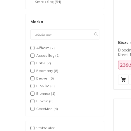
Kıvırcık Saç
(54)
Kuru Saç
(117)
Normal Saç
(252)
Marka
Yağlı Saç
(62)
Yıpranmış Saç
(166)
Bioxci
Alfheim
(2)
Bioxcin
Kremi 
Assos İlaç
(1)
Babe
(2)
239,
Beamarry
(8)
Beaver
(5)
BioNike
(3)
Bionnex
(1)
Bioxcin
(6)
CeceMed
(4)
Davines
(29)
Dead Sea Spa Magik
(1)
Stoktakiler