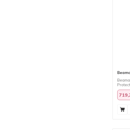
Urban Care
(2)
Veela
(4)
Vichy
(2)
We Are Paradoxx
(1)
Weleda
(1)
Yves Rocher
(1)
Beama
Beamar
Protec
719,