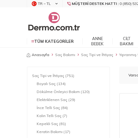
TR − TL
MÜŞTERI DESTEK HATTI :
0 (850) 53
ANNE
CILT
TÜM KATEGORILER
BEBEK
BAKIMI
Anasayfa
Saç Bakımı
Saç Tipi ve İhtiyaç
Yıpranmış
Saç Tipi ve İhtiyaç
(751)
Boyalı Saç
(134)
Dökülme Önleyici Bakım
(120)
Elektriklenen Saç
(29)
İnce Telli Saç
(84)
Kalın Telli Saç
(7)
Kepekli Saç
(81)
Keratin Bakımı
(17)