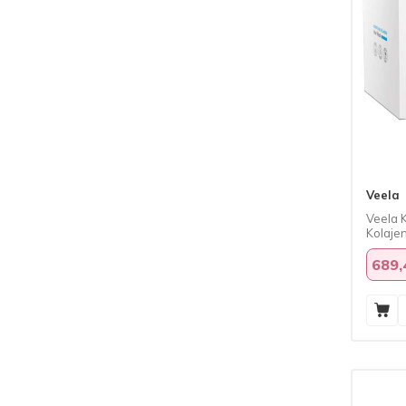
Organicum
(1)
Original Botanic
(3)
Otacı
(1)
Palmers
(2)
Pavloderm
(1)
Pelcare
(1)
Ph Glowe
(1)
Pharmaozon
(1)
Veela
Prozinc
(1)
Veela K
Raqun
(1)
Kolaje
ml
Ref Stockholm Sweden
(13)
689,
Restorex
(2)
Rosece
(1)
Sebamed
(3)
SwissBio
(1)
Swissoderm
(1)
Tresan
(1)