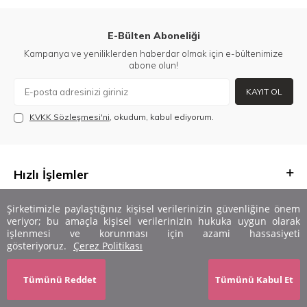
E-Bülten Aboneliği
Kampanya ve yeniliklerden haberdar olmak için e-bültenimize
abone olun!
KAYIT OL
KVKK Sözleşmesi'ni
, okudum, kabul ediyorum.
Hızlı İşlemler
Önemli Bilgiler
Şirketimizle paylaştığınız kişisel verilerinizin güvenliğine önem
veriyor; bu amaçla kişisel verilerinizin hukuka uygun olarak
işlenmesi ve korunması için azami hassasiyeti
Adres & İletişim
gösteriyoruz.
Çerez Politikası
Ayarları Düzenle
Tümünü Reddet
Tümünü Kabul Et
T
-Soft
E-Ticaret
Sistemleriyle Hazırlanmıştır.