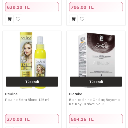
629,10 TL
795,00 TL
Tükendi
Tükendi
Pauline
BioNike
Pauline Extra Blond 125 ml
Bionike Shine On Saç Boyama
Kiti Koyu Kahve No: 3
270,00 TL
594,16 TL