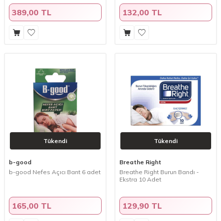
389,00 TL
132,00 TL
Tükendi
Tükendi
b-good
Breathe Right
b-good Nefes Açıcı Bant 6 adet
Breathe Right Burun Bandı -
Ekstra 10 Adet
165,00 TL
129,90 TL