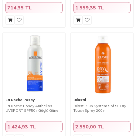
Krem 50 ml
714,35 TL
1.559,35 TL
La Roche Posay
Rilastil
La Roche Posay Anthelios
Rilastil Sun System Spf 50 Dry
UVSPORT SPF50+ Güçlü Güneş
Touch Sprey 200 ml
Koruyucu Sprey 200 ml
1.424,93 TL
2.550,00 TL