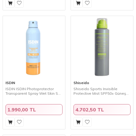
ISDIN
Shiseido
ISDIN ISDIN Photoprotector
Shiseido Sports Invisible
Transparent Spray Wet Skin SPF
Protective Mist SPF50+ Güneş
50+ 250 ml
Koruyucu Sprey 150ml
1.990,00 TL
4.702,50 TL