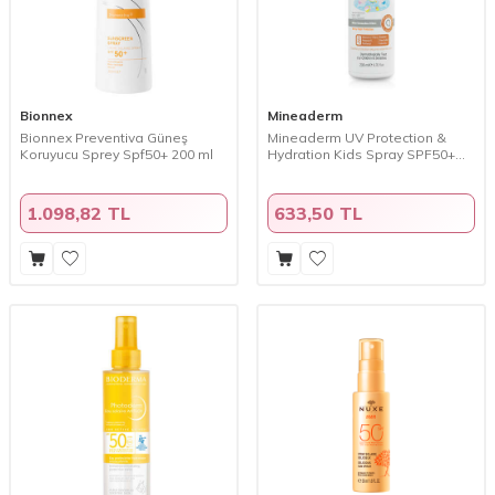
Bionnex
Mineaderm
Bionnex Preventiva Güneş
Mineaderm UV Protection &
Koruyucu Sprey Spf50+ 200 ml
Hydration Kids Spray SPF50+
200 ML
1.098,82 TL
633,50 TL