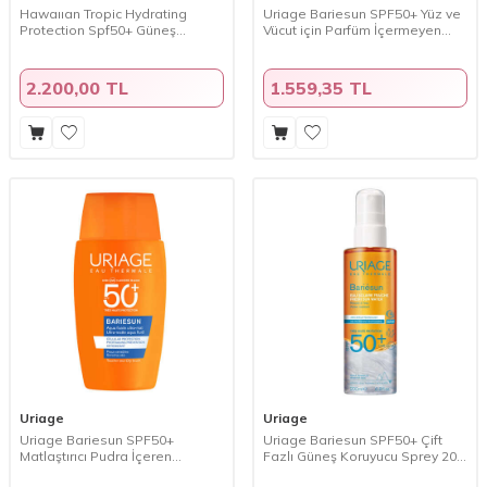
Hawaııan Tropic Hydrating
Uriage Bariesun SPF50+ Yüz ve
Protection Spf50+ Güneş
Vücut için Parfüm İçermeyen
Koruyucu Spray 220 ml
Güneş Koruyucu Sprey 200 ml
2.200,00 TL
1.559,35 TL
Uriage
Uriage
Uriage Bariesun SPF50+
Uriage Bariesun SPF50+ Çift
Matlaştırıcı Pudra İçeren
Fazlı Güneş Koruyucu Sprey 200
Parfümsüz Güneş Koruyucu
ml