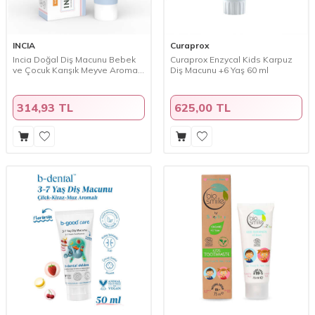
INCIA
Curaprox
Incia Doğal Diş Macunu Bebek
Curaprox Enzycal Kids Karpuz
ve Çocuk Karışık Meyve Aromalı
Diş Macunu +6 Yaş 60 ml
Florürsüz 50 ml
314,93 TL
625,00 TL