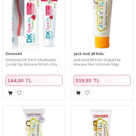
Dermokil
Jack And Jill Kids
Dermokil Dk Dent Ahududulu
Jack And Jill Kids Doğal Diş
Çocuk Diş Macunu 50 ml + Diş
Macunu Muz Aromalı 50gr
Fırçası HEDİYE
144,00 TL
319,92 TL