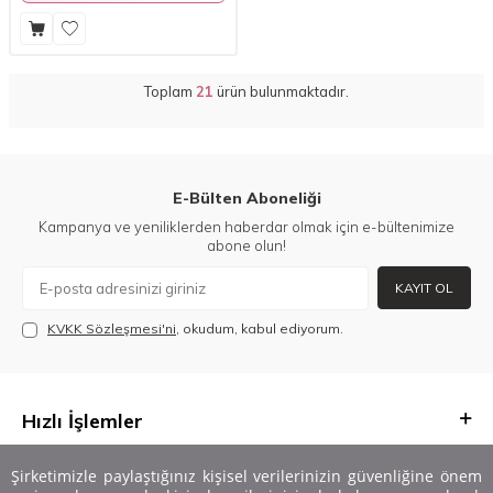
Toplam
21
ürün bulunmaktadır.
E-Bülten Aboneliği
Kampanya ve yeniliklerden haberdar olmak için e-bültenimize
abone olun!
KAYIT OL
KVKK Sözleşmesi'ni
, okudum, kabul ediyorum.
Hızlı İşlemler
Önemli Bilgiler
Şirketimizle paylaştığınız kişisel verilerinizin güvenliğine önem