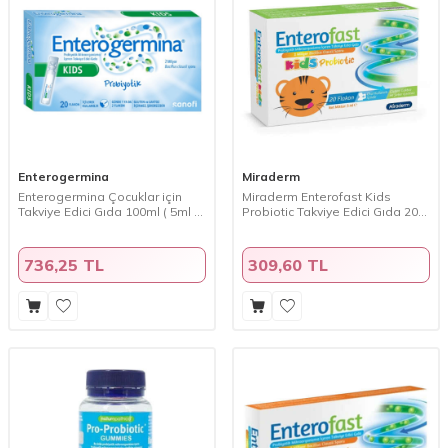
Enterogermina
Miraderm
Enterogermina Çocuklar için
Miraderm Enterofast Kids
Takviye Edici Gıda 100ml ( 5ml x
Probiotic Takviye Edici Gıda 20
20 flakon )
Flakon
736,25 TL
309,60 TL