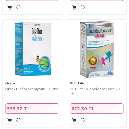
Orzax
NBT Life
Orzax Bigflor Probiyotik 10 Saşe
NBT Life Duobalance Drop 20
ml
335,32 TL
672,30 TL