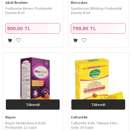
Abdi İbrahim
Biocodex
Forbiome Minies Probiyotik
Symbiosys Bifidrop Probiyotik
Damla 8 ml
Damla 8 ml
900,00 TL
799,90 TL
Tükendi
Tükendi
Bayer
Culturelle
Bayer Mirabalance Kids
Culturelle Kids Takviye Edici
Probiyotik 12 Saşe
Gıda 10 Saşe