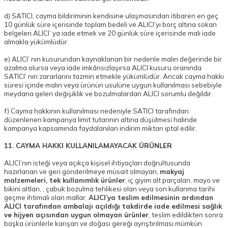
d) SATICI, cayma bildiriminin kendisine ulaşmasından itibaren en geç
10 günlük süre içerisinde toplam bedeli ve ALICI’yı borç altına sokan
belgeleri ALICI’ ya iade etmek ve 20 günlük süre içerisinde malı iade
almakla yükümlüdür.
e) ALICI’ nın kusurundan kaynaklanan bir nedenle malın değerinde bir
azalma olursa veya iade imkânsızlaşırsa ALICI kusuru oranında
SATICI’ nın zararlarını tazmin etmekle yükümlüdür. Ancak cayma hakkı
süresi içinde malın veya ürünün usulüne uygun kullanılması sebebiyle
meydana gelen değişiklik ve bozulmalardan ALICI sorumlu değildir.
f) Cayma hakkının kullanılması nedeniyle SATICI tarafından
düzenlenen kampanya limit tutarının altına düşülmesi halinde
kampanya kapsamında faydalanılan indirim miktarı iptal edilir.
11. CAYMA HAKKI KULLANILAMAYACAK ÜRÜNLER
ALICI’nın isteği veya açıkça kişisel ihtiyaçları doğrultusunda
hazırlanan ve geri gönderilmeye müsait olmayan,
makyaj
malzemeleri, tek kullanımlık ürünler
, iç giyim alt parçaları, mayo ve
bikini altları, , çabuk bozulma tehlikesi olan veya son kullanma tarihi
geçme ihtimali olan mallar,
ALICI’ya teslim edilmesinin ardından
ALICI tarafından ambalajı açıldığı takdirde iade edilmesi sağlık
ve hijyen açısından uygun olmayan ürünler
, teslim edildikten sonra
başka ürünlerle karışan ve doğası gereği ayrıştırılması mümkün