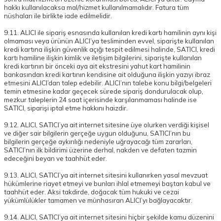
hakkı kullanılacaksa mal/hizmet kullanılmamalıdır. Fatura tüm
nüshaları ile birlikte iade edilmelidir.
9.11. ALICI ile sipariş esnasında kullanılan kredi kartı hamilinin aynı kişi
olmaması veya ürünün ALICI’ya tesliminden evvel, siparişte kullanılan
kredi kartına ilişkin güvenlik açığı tespit edilmesi halinde, SATICI, kredi
kartı hamiline ilişkin kimlik ve iletişim bilgilerini, siparişte kullanılan
kredi kartının bir önceki aya ait ekstresini yahut kart hamilinin
bankasından kredi kartının kendisine ait olduğuna ilişkin yazıyı ibraz
etmesini ALICI’dan talep edebilir. ALICI’nın talebe konu bilgi/belgeleri
temin etmesine kadar geçecek sürede sipariş dondurulacak olup,
mezkur taleplerin 24 saat içerisinde karşılanmaması halinde ise
SATICI, siparişi iptal etme hakkını haizdir.
9.12. ALICI, SATICI’ya ait internet sitesine üye olurken verdiği kişisel
ve diğer sair bilgilerin gerçeğe uygun olduğunu, SATICI’nın bu
bilgilerin gerçeğe aykırılığı nedeniyle uğrayacağı tüm zararları,
SATICI’nın ilk bildirimi üzerine derhal, nakden ve defaten tazmin
edeceğini beyan ve taahhüt eder.
9.13. ALICI, SATICI’ya ait internet sitesini kullanırken yasal mevzuat
hükümlerine riayet etmeyi ve bunları ihlal etmemeyi baştan kabul ve
taahhüt eder. Aksi takdirde, doğacak tüm hukuki ve cezai
yükümlülükler tamamen ve münhasıran ALICI’yı bağlayacaktır.
9.14. ALICI, SATICI’ya ait internet sitesini hiçbir şekilde kamu düzenini