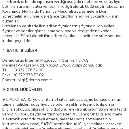
elektronik ortamda siparişini verdiği aşağıda nitelikleri ve satış fiyatı
belirtilen ürünün satışı ve teslimi ile ilgili olarak 6502 sayılı Tüketicinin
Korunması Hakkında Kanun ve Mesafeli Sözleşmelere Dair
Yönetmelik hükümleri gereğince tarafların hak ve yükümlülüklerini
düzenler.
Listelenen ve sitede ilan edilen fiyatlar satış fiyatıdır. İlan edilen
fiyatlar ve vaatler güncelleme yapılana ve değiştirilene kadar
geçerlidir. Süreli olarak ilan edilen fiyatlar ise belirtilen süre sonuna
kadar geçerlidir.
4. SATICI BİLGİLERİ
Dermo Grup İnternet Mağazacılık San ve Tic. A.Ş.
Mehmet Akif Ersoy Cad. No:2/B 67850 Alaplı Zonguldak
Tel :0 372 378 72 00
Faks :0 372 378 72 02
Eposta :
bilgi@dermo.com.tr
9. GENEL HÜKÜMLER
9.1. ALICI, SATICI’ya ait internet sitesinde sözleşme konusu ürünün
temel nitelikleri, satış fiyatı ve ödeme şekli ile teslimata ilişkin ön
bilgileri okuyup, bilgi sahibi olduğunu, elektronik ortamda gerekli teyidi
verdiğini kabul, beyan ve taahhüt eder. ALICI’nın; Ön Bilgilendirmeyi
elektronik ortamda teyit etmesi, mesafeli satış sözleşmesinin
kurulmasından evvel, SATICI tarafından ALICI' ya verilmesi gereken
adresi, siparişi verilen ürünlere ait temel özellikleri, ürünlerin vergiler