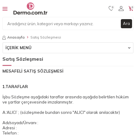
0
0
Ara
Anasayfa
Satış Sözleşmesi
İÇERIK MENÜ
Satış Sözleşmesi
MESAFELİ SATIŞ SÖZLEŞMESİ
1.TARAFLAR
İşbu Sözleşme aşağıdaki taraflar arasında aşağıda belirtilen hüküm
ve şartlar çerçevesinde imzalanmıştır.
A.‘ALICI’ ; (sözleşmede bundan sonra "ALICI" olarak anılacaktır)
Adı/soyadı/Ünvanı :
Adresi :
Telefon :