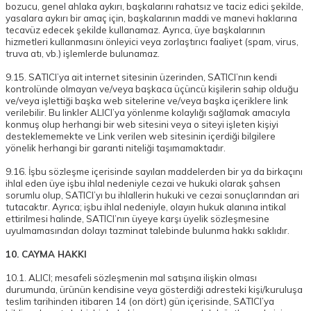
bozucu, genel ahlaka aykırı, başkalarını rahatsız ve taciz edici şekilde,
yasalara aykırı bir amaç için, başkalarının maddi ve manevi haklarına
tecavüz edecek şekilde kullanamaz. Ayrıca, üye başkalarının
hizmetleri kullanmasını önleyici veya zorlaştırıcı faaliyet (spam, virus,
truva atı, vb.) işlemlerde bulunamaz.
9.15. SATICI’ya ait internet sitesinin üzerinden, SATICI’nın kendi
kontrolünde olmayan ve/veya başkaca üçüncü kişilerin sahip olduğu
ve/veya işlettiği başka web sitelerine ve/veya başka içeriklere link
verilebilir. Bu linkler ALICI’ya yönlenme kolaylığı sağlamak amacıyla
konmuş olup herhangi bir web sitesini veya o siteyi işleten kişiyi
desteklememekte ve Link verilen web sitesinin içerdiği bilgilere
yönelik herhangi bir garanti niteliği taşımamaktadır.
9.16. İşbu sözleşme içerisinde sayılan maddelerden bir ya da birkaçını
ihlal eden üye işbu ihlal nedeniyle cezai ve hukuki olarak şahsen
sorumlu olup, SATICI’yı bu ihlallerin hukuki ve cezai sonuçlarından ari
tutacaktır. Ayrıca; işbu ihlal nedeniyle, olayın hukuk alanına intikal
ettirilmesi halinde, SATICI’nın üyeye karşı üyelik sözleşmesine
uyulmamasından dolayı tazminat talebinde bulunma hakkı saklıdır.
10. CAYMA HAKKI
10.1. ALICI; mesafeli sözleşmenin mal satışına ilişkin olması
durumunda, ürünün kendisine veya gösterdiği adresteki kişi/kuruluşa
teslim tarihinden itibaren 14 (on dört) gün içerisinde, SATICI’ya