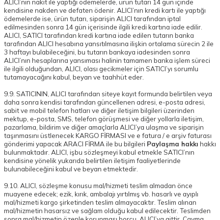
ALICI’nın nakit ile yaptığı ödemelerde, ürün tutarı 14 gün içinde
kendisine nakden ve defaten ödenir. ALICI’nın kredi kartı ile yaptığı
ödemelerde ise, ürün tutarı, siparişin ALICI tarafından iptal
edilmesinden sonra 14 gün içerisinde ilgili kredi kartına iade edilir.
ALICI, SATICI tarafından kredi kartına iade edilen tutarın banka
tarafından ALICI hesabına yansıtılmasına ilişkin ortalama sürecin 2 ile
3 haftayı bulabileceğini, bu tutarın bankaya iadesinden sonra
ALICI’nın hesaplarına yansıması halinin tamamen banka işlem süreci
ile ilgili olduğundan, ALICI, olası gecikmeler için SATICI’yı sorumlu
tutamayacağını kabul, beyan ve taahhüt eder.
9.9. SATICININ, ALICI tarafından siteye kayıt formunda belirtilen veya
daha sonra kendisi tarafından güncellenen adresi, e-posta adresi,
sabit ve mobil telefon hatları ve diğer iletişim bilgileri üzerinden
mektup, e-posta, SMS, telefon görüşmesi ve diğer yollarla iletişim,
pazarlama, bildirim ve diğer amaçlarla ALICI’ya ulaşma ve siparişin
taşınmasını üstlenecek KARGO FİRMASI ve e fatura / e arşiv faturası
gönderimi yapacak ARACI FİRMA ile bu bilgileri
Paylaşma hakkı
hakkı
bulunmaktadır. ALICI, işbu sözleşmeyi kabul etmekle SATICI’nın
kendisine yönelik yukarıda belirtilen iletişim faaliyetlerinde
bulunabileceğini kabul ve beyan etmektedir.
9.10. ALICI, sözleşme konusu mal/hizmeti teslim almadan önce
muayene edecek; ezik, kırık, ambalajı yırtılmış vb. hasarlı ve ayıplı
mal/hizmeti kargo şirketinden teslim almayacaktır. Teslim alınan
mal/hizmetin hasarsız ve sağlam olduğu kabul edilecektir. Teslimden
sonra mal/hizmetin özenle korunması borcu, ALICI’ya aittir. Cayma