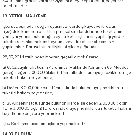
SATICI’nın uğradığı zarar ve ziyanını ödeyeceğini kabul, beyan ve
taahhüt eder
13. YETKİLİ MAHKEME
İşbu sözleşmeden doğan uyuşmazlıklarda şikayet ve itirazlar,
aşağıdaki kanunda belirtilen parasal sınırlar dâhilinde tüketicinin
yerleşim yerinin bulunduğu veya tüketici işleminin yapıldığı yerdeki
tüketici sorunları hakem heyetine veya tüketici mahkemesine
yapılacaktır. Parasal sınıra ilişkin bilgiler aşağıdadır:
28/05/2014 tarihinden itibaren geçerli olmak üzere:
a) 6502 sayılı Tüketicinin Korunması Hakkında Kanun’un 68. Maddesi
gereği değeri 2.000,00 (ikibin) TL’nin altında olan uyuşmazlıklarda ilçe
tüketici hakem heyetlerine,
b) Değeri 3.000,00(üçbin)TL’ nin altında bulunan uyuşmazlıklarda il
tüketici hakem heyetlerine,
c) Büyükşehir statüsünde bulunan illerde ise değeri 2.000,00 (ikibin)
TL ile 3.000,00(üçbin)TL’ arasındaki uyuşmazlıklarda il tüketici hakem
heyetlerine başvuru yapılmaktadır.
İşbu Sözleşme ticari amaçlarla yapılmaktadır.
14. YÜRÜRLÜK