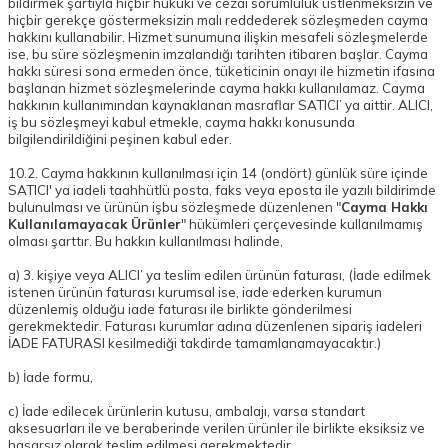
bildirmek şartıyla hiçbir hukuki ve cezai sorumluluk üstlenmeksizin ve
hiçbir gerekçe göstermeksizin malı reddederek sözleşmeden cayma
hakkını kullanabilir. Hizmet sunumuna ilişkin mesafeli sözleşmelerde
ise, bu süre sözleşmenin imzalandığı tarihten itibaren başlar. Cayma
hakkı süresi sona ermeden önce, tüketicinin onayı ile hizmetin ifasına
başlanan hizmet sözleşmelerinde cayma hakkı kullanılamaz. Cayma
hakkının kullanımından kaynaklanan masraflar SATICI’ ya aittir. ALICI,
iş bu sözleşmeyi kabul etmekle, cayma hakkı konusunda
bilgilendirildiğini peşinen kabul eder.
10.2. Cayma hakkının kullanılması için 14 (ondört) günlük süre içinde
SATICI' ya iadeli taahhütlü posta, faks veya eposta ile yazılı bildirimde
bulunulması ve ürünün işbu sözleşmede düzenlenen "
Cayma Hakkı
Kullanılamayacak Ürünler
" hükümleri çerçevesinde kullanılmamış
olması şarttır. Bu hakkın kullanılması halinde,
a) 3. kişiye veya ALICI’ ya teslim edilen ürünün faturası, (İade edilmek
istenen ürünün faturası kurumsal ise, iade ederken kurumun
düzenlemiş olduğu iade faturası ile birlikte gönderilmesi
gerekmektedir. Faturası kurumlar adına düzenlenen sipariş iadeleri
İADE FATURASI kesilmediği takdirde tamamlanamayacaktır.)
b) İade formu,
c) İade edilecek ürünlerin kutusu, ambalajı, varsa standart
aksesuarları ile ve beraberinde verilen ürünler ile birlikte eksiksiz ve
hasarsız olarak teslim edilmesi gerekmektedir.