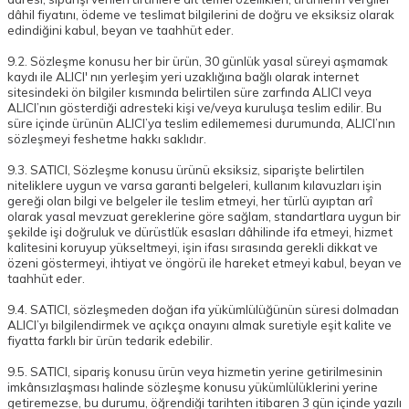
dâhil fiyatını, ödeme ve teslimat bilgilerini de doğru ve eksiksiz olarak
edindiğini kabul, beyan ve taahhüt eder.
9.2. Sözleşme konusu her bir ürün, 30 günlük yasal süreyi aşmamak
kaydı ile ALICI' nın yerleşim yeri uzaklığına bağlı olarak internet
sitesindeki ön bilgiler kısmında belirtilen süre zarfında ALICI veya
ALICI’nın gösterdiği adresteki kişi ve/veya kuruluşa teslim edilir. Bu
süre içinde ürünün ALICI’ya teslim edilememesi durumunda, ALICI’nın
sözleşmeyi feshetme hakkı saklıdır.
9.3. SATICI, Sözleşme konusu ürünü eksiksiz, siparişte belirtilen
niteliklere uygun ve varsa garanti belgeleri, kullanım kılavuzları işin
gereği olan bilgi ve belgeler ile teslim etmeyi, her türlü ayıptan arî
olarak yasal mevzuat gereklerine göre sağlam, standartlara uygun bir
şekilde işi doğruluk ve dürüstlük esasları dâhilinde ifa etmeyi, hizmet
kalitesini koruyup yükseltmeyi, işin ifası sırasında gerekli dikkat ve
özeni göstermeyi, ihtiyat ve öngörü ile hareket etmeyi kabul, beyan ve
taahhüt eder.
9.4. SATICI, sözleşmeden doğan ifa yükümlülüğünün süresi dolmadan
ALICI’yı bilgilendirmek ve açıkça onayını almak suretiyle eşit kalite ve
fiyatta farklı bir ürün tedarik edebilir.
9.5. SATICI, sipariş konusu ürün veya hizmetin yerine getirilmesinin
imkânsızlaşması halinde sözleşme konusu yükümlülüklerini yerine
getiremezse, bu durumu, öğrendiği tarihten itibaren 3 gün içinde yazılı