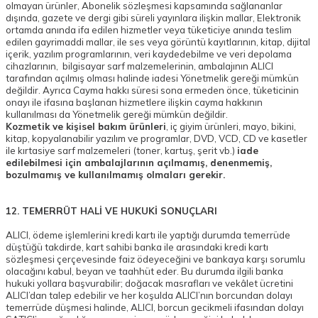
olmayan ürünler, Abonelik sözleşmesi kapsamında sağlananlar
dışında, gazete ve dergi gibi süreli yayınlara ilişkin mallar, Elektronik
ortamda anında ifa edilen hizmetler veya tüketiciye anında teslim
edilen gayrimaddi mallar, ile ses veya görüntü kayıtlarının, kitap, dijital
içerik, yazılım programlarının, veri kaydedebilme ve veri depolama
cihazlarının, bilgisayar sarf malzemelerinin, ambalajının ALICI
tarafından açılmış olması halinde iadesi Yönetmelik gereği mümkün
değildir. Ayrıca Cayma hakkı süresi sona ermeden önce, tüketicinin
onayı ile ifasına başlanan hizmetlere ilişkin cayma hakkının
kullanılması da Yönetmelik gereği mümkün değildir.
Kozmetik ve kişisel bakım ürünleri
, iç giyim ürünleri, mayo, bikini,
kitap, kopyalanabilir yazılım ve programlar, DVD, VCD, CD ve kasetler
ile kırtasiye sarf malzemeleri (toner, kartuş, şerit vb.)
iade
edilebilmesi için ambalajlarının açılmamış, denenmemiş,
bozulmamış ve kullanılmamış olmaları gerekir.
12. TEMERRÜT HALİ VE HUKUKİ SONUÇLARI
ALICI, ödeme işlemlerini kredi kartı ile yaptığı durumda temerrüde
düştüğü takdirde, kart sahibi banka ile arasındaki kredi kartı
sözleşmesi çerçevesinde faiz ödeyeceğini ve bankaya karşı sorumlu
olacağını kabul, beyan ve taahhüt eder. Bu durumda ilgili banka
hukuki yollara başvurabilir; doğacak masrafları ve vekâlet ücretini
ALICI’dan talep edebilir ve her koşulda ALICI’nın borcundan dolayı
temerrüde düşmesi halinde, ALICI, borcun gecikmeli ifasından dolayı