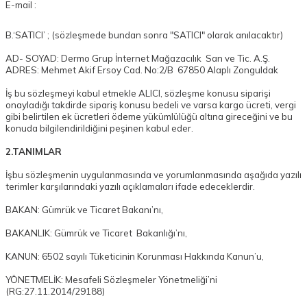
E-mail :
B.‘SATICI’ ; (sözleşmede bundan sonra "SATICI" olarak anılacaktır)
AD- SOYAD: Dermo Grup İnternet Mağazacılık San ve Tic. A.Ş.
ADRES: Mehmet Akif Ersoy Cad. No:2/B 67850 Alaplı Zonguldak
İş bu sözleşmeyi kabul etmekle ALICI, sözleşme konusu siparişi
onayladığı takdirde sipariş konusu bedeli ve varsa kargo ücreti, vergi
gibi belirtilen ek ücretleri ödeme yükümlülüğü altına gireceğini ve bu
konuda bilgilendirildiğini peşinen kabul eder.
2.TANIMLAR
İşbu sözleşmenin uygulanmasında ve yorumlanmasında aşağıda yazılı
terimler karşılarındaki yazılı açıklamaları ifade edeceklerdir.
BAKAN: Gümrük ve Ticaret Bakanı’nı,
BAKANLIK: Gümrük ve Ticaret Bakanlığı’nı,
KANUN: 6502 sayılı Tüketicinin Korunması Hakkında Kanun’u,
YÖNETMELİK: Mesafeli Sözleşmeler Yönetmeliği’ni
(RG:27.11.2014/29188)