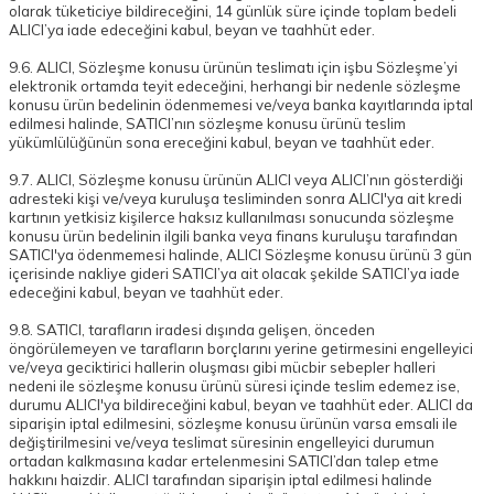
olarak tüketiciye bildireceğini, 14 günlük süre içinde toplam bedeli
ALICI’ya iade edeceğini kabul, beyan ve taahhüt eder.
9.6. ALICI, Sözleşme konusu ürünün teslimatı için işbu Sözleşme’yi
elektronik ortamda teyit edeceğini, herhangi bir nedenle sözleşme
konusu ürün bedelinin ödenmemesi ve/veya banka kayıtlarında iptal
edilmesi halinde, SATICI’nın sözleşme konusu ürünü teslim
yükümlülüğünün sona ereceğini kabul, beyan ve taahhüt eder.
9.7. ALICI, Sözleşme konusu ürünün ALICI veya ALICI’nın gösterdiği
adresteki kişi ve/veya kuruluşa tesliminden sonra ALICI'ya ait kredi
kartının yetkisiz kişilerce haksız kullanılması sonucunda sözleşme
konusu ürün bedelinin ilgili banka veya finans kuruluşu tarafından
SATICI'ya ödenmemesi halinde, ALICI Sözleşme konusu ürünü 3 gün
içerisinde nakliye gideri SATICI’ya ait olacak şekilde SATICI’ya iade
edeceğini kabul, beyan ve taahhüt eder.
9.8. SATICI, tarafların iradesi dışında gelişen, önceden
öngörülemeyen ve tarafların borçlarını yerine getirmesini engelleyici
ve/veya geciktirici hallerin oluşması gibi mücbir sebepler halleri
nedeni ile sözleşme konusu ürünü süresi içinde teslim edemez ise,
durumu ALICI'ya bildireceğini kabul, beyan ve taahhüt eder. ALICI da
siparişin iptal edilmesini, sözleşme konusu ürünün varsa emsali ile
değiştirilmesini ve/veya teslimat süresinin engelleyici durumun
ortadan kalkmasına kadar ertelenmesini SATICI’dan talep etme
hakkını haizdir. ALICI tarafından siparişin iptal edilmesi halinde