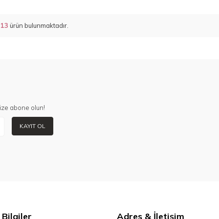
m
13
ürün bulunmaktadır.
ize abone olun!
KAYIT OL
Bilgiler
Adres & İletişim