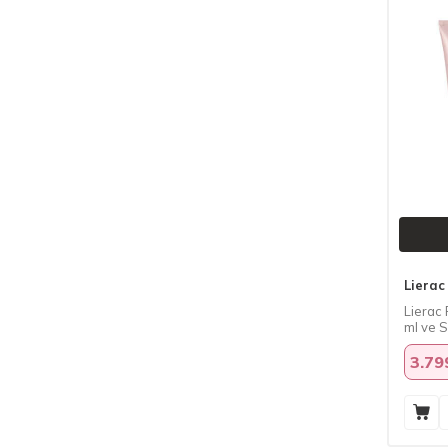
Lierac
Lierac 
ml ve S
3.79