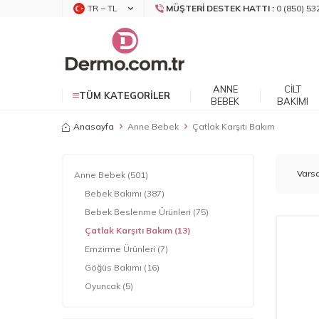
TR − TL
MÜŞTERI DESTEK HATTI :
0 (850) 53
ANNE
CILT
TÜM KATEGORILER
BEBEK
BAKIMI
Anasayfa
Anne Bebek
Çatlak Karşıtı Bakım
Anne Bebek
(501)
Bebek Bakımı
(387)
Bebek Beslenme Ürünleri
(75)
Çatlak Karşıtı Bakım
(13)
Emzirme Ürünleri
(7)
Göğüs Bakımı
(16)
Oyuncak
(5)