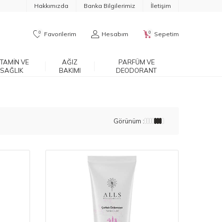
Hakkımızda
Banka Bilgilerimiz
İletişim
0
0
Favorilerim
Hesabım
Sepetim
ITAMIN VE
AĞIZ
PARFÜM VE
SAĞLIK
BAKIMI
DEODORANT
Görünüm :