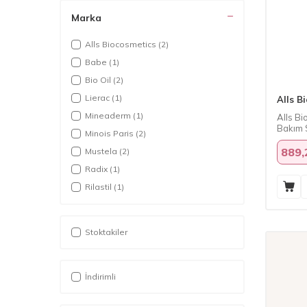
Marka
Alls Biocosmetics
(2)
Babe
(1)
Bio Oil
(2)
Lierac
(1)
Alls B
Mineaderm
(1)
Alls B
Bakım 
Minois Paris
(2)
889,
Mustela
(2)
Radix
(1)
Rilastil
(1)
Stoktakiler
İndirimli