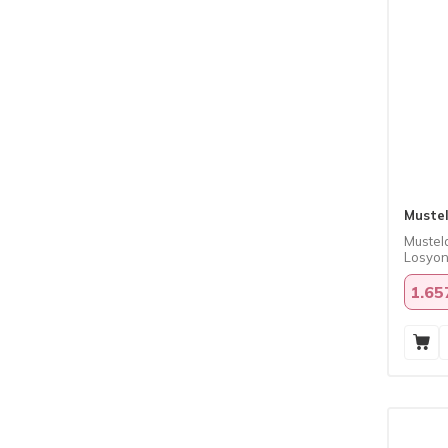
Muste
Mustel
Losyon
1.65