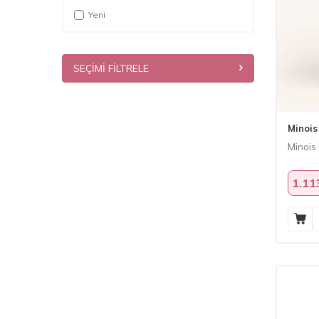
Yeni
SEÇIMI FILTRELE
Minois
Minois 
1.11