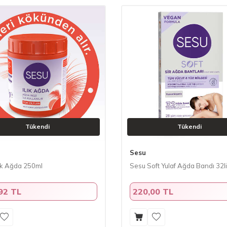
Tükendi
Tükendi
Sesu
lık Ağda 250ml
Sesu Soft Yulaf Ağda Bandı 32li
92 TL
220,00 TL