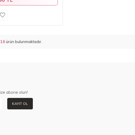
m
16
ürün bulunmaktadır.
ize abone olun!
KAYIT OL