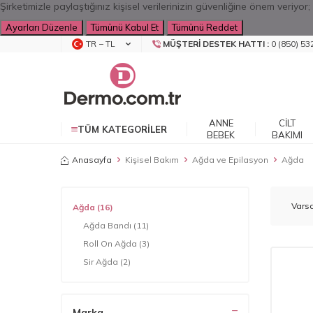
Şirketimizle paylaştığınız kişisel verilerinizin güvenliğine önem veriy
Ayarları Düzenle
Tümünü Kabul Et
Tümünü Reddet
TR − TL
MÜŞTERI DESTEK HATTI :
0 (850) 53
ANNE
CILT
TÜM KATEGORILER
BEBEK
BAKIMI
Anasayfa
Kişisel Bakım
Ağda ve Epilasyon
Ağda
Ağda
(16)
Ağda Bandı
(11)
Roll On Ağda
(3)
Sir Ağda
(2)
Marka