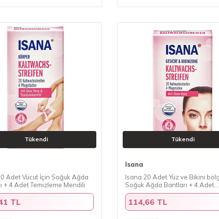
Tükendi
Tükendi
Isana
20 Adet Vücut İçin Soğuk Ağda
Isana 20 Adet Yüz ve Bikini bölg
ı + 4 Adet Temizleme Mendili
Soğuk Ağda Bantları + 4 Adet
Temizleme Mendili
41 TL
114,66 TL