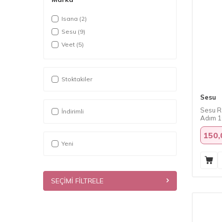
Isana
(2)
Sesu
(9)
Veet
(5)
Stoktakiler
Sesu
Sesu R
İndirimli
Adım 1
150,
Yeni
SEÇIMI FILTRELE