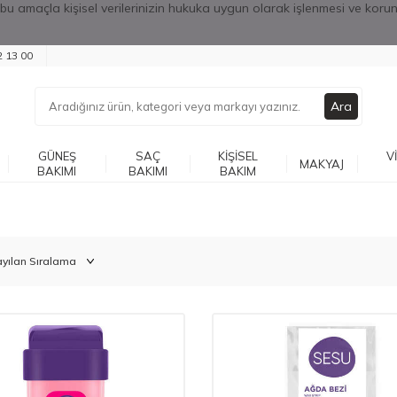
or; bu amaçla kişisel verilerinizin hukuka uygun olarak işlenmesi ve kor
2 13 00
Ara
GÜNEŞ
SAÇ
KIŞISEL
V
MAKYAJ
BAKIMI
BAKIMI
BAKIM