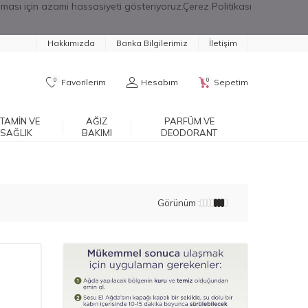
unması için azami hassasiyeti gösteriyoruz.
Çerez Politikası
Hakkımızda
Banka Bilgilerimiz
İletişim
0
0
Favorilerim
Hesabım
Sepetim
ITAMIN VE
AĞIZ
PARFÜM VE
SAĞLIK
BAKIMI
DEODORANT
Görünüm :