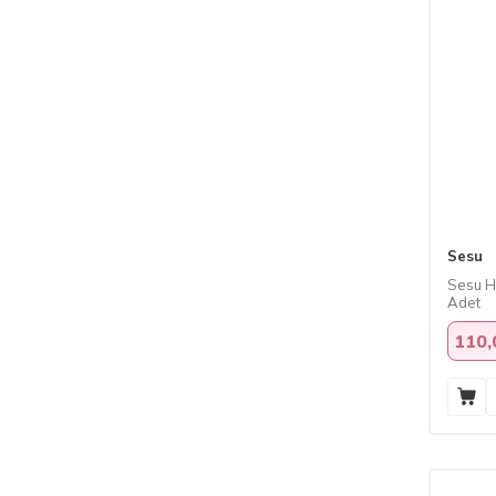
Sesu
Sesu H
Adet
110,