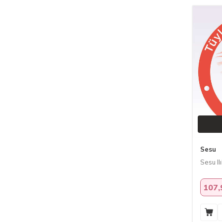
Sesu
Sesu I
107,