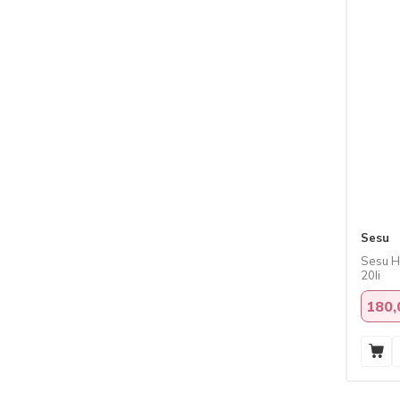
Sesu
Sesu Ha
20li
180,