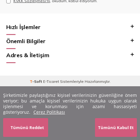
KVKK Sözleşmesi'ni
, okudum, kabul ediyorum.
Hızlı İşlemler
Önemli Bilgiler
Adres & İletişim
T
-Soft
E-Ticaret
Sistemleriyle Hazırlanmıştır.
Şirketimizle paylaştığınız kişisel verilerinizin güvenliğine önem
veriyor; bu amaçla kişisel verilerinizin hukuka uygun olarak
işlenmesi ve korunması için azami hassasiyeti
gösteriyoruz.
Çerez Politikası
Ayarları Düzenle
Tümünü Reddet
Tümünü Kabul Et