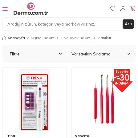
0
0
Ara
Anasayfa
Kişisel Bakım
El ve Ayak Bakımı
Manikür
Filtre
Trina
Nascita