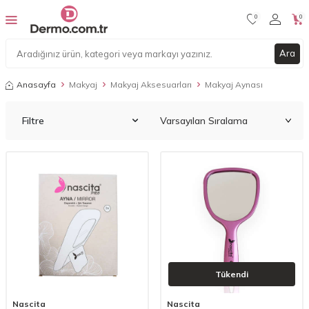
0
0
Ara
Anasayfa
Makyaj
Makyaj Aksesuarları
Makyaj Aynası
Filtre
Tükendi
Nascita
Nascita