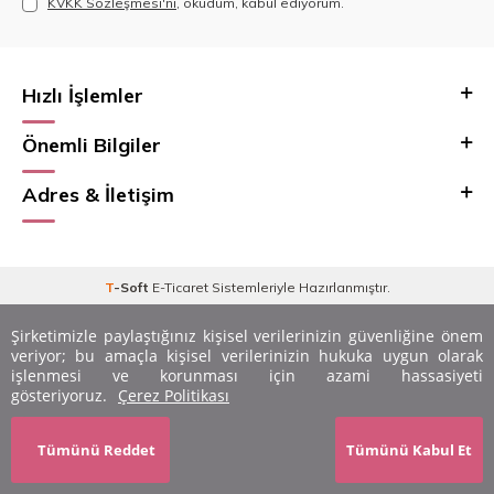
KVKK Sözleşmesi'ni
, okudum, kabul ediyorum.
Hızlı İşlemler
Önemli Bilgiler
Adres & İletişim
T
-Soft
E-Ticaret
Sistemleriyle Hazırlanmıştır.
Şirketimizle paylaştığınız kişisel verilerinizin güvenliğine önem
veriyor; bu amaçla kişisel verilerinizin hukuka uygun olarak
işlenmesi ve korunması için azami hassasiyeti
gösteriyoruz.
Çerez Politikası
Ayarları Düzenle
Tümünü Reddet
Tümünü Kabul Et